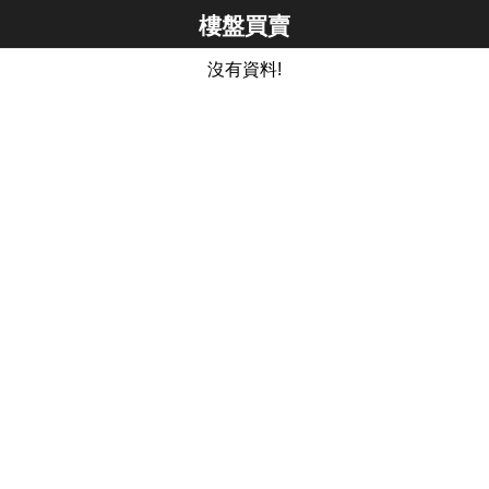
樓盤買賣
沒有資料!