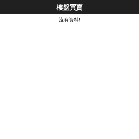
樓盤買賣
沒有資料!