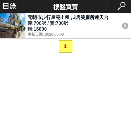
樓盤買賣
元朗市步行屋苑出租 , 3房雙廁所連天台
建:700呎 / 實:700呎
租:16800
更新日期: 2026-05-09
1