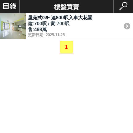
樓盤買賣
屋苑式G/F 連800呎入車大花園
建:700呎 / 實:700呎
售:498萬
更新日期: 2025-11-25
1