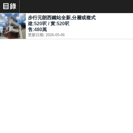
步行元朗西鐵站全新,分層或複式
建:520呎 / 實:520呎
售:480萬
更新日期: 2026-05-06