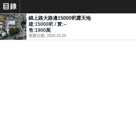
錦上路大路邊15000呎露天地
建:15000呎 / 實:--
售:1900萬
更新日期: 2025-10-20