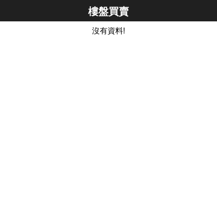
樓盤買賣
沒有資料!