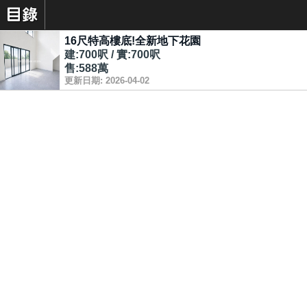
16尺特高樓底!全新地下花園
建:700呎 / 實:700呎
售:588萬
更新日期: 2026-04-02