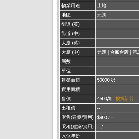
物業用途
土地
地區
元朗
街道 (英)
街道 (中)
大廈 (英)
大廈 (中)
元朗 | 合搬倉牌 | 第
層數
單位
建築面積
50000 呎
實用面積
--
售價
4500萬
按揭計算
出租價
--
呎售(建築/實用)
$900 / --
呎租(建築/實用)
-- / --
入伙年份