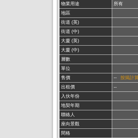
物業用途
所有
地區
街道 (英)
街道 (中)
大廈 (英)
大廈 (中)
層數
單位
售價
--
按揭計
出租價
--
入伙年份
地契年期
聯絡人
座向景觀
間格