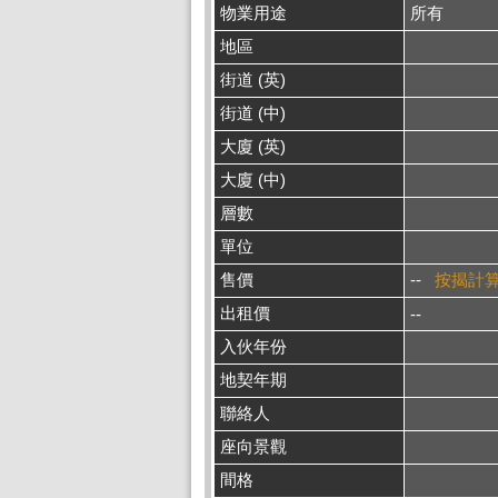
物業用途
所有
地區
街道 (英)
街道 (中)
大廈 (英)
大廈 (中)
層數
單位
售價
--
按揭計
出租價
--
入伙年份
地契年期
聯絡人
座向景觀
間格