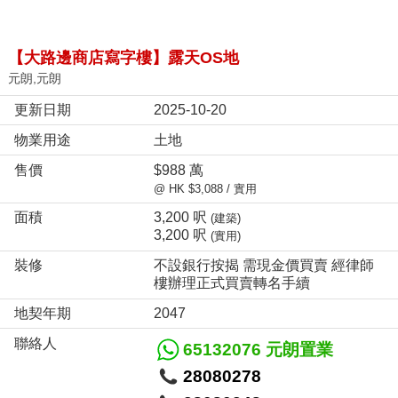
【大路邊商店寫字樓】露天OS地
元朗,元朗
更新日期
2025-10-20
物業用途
土地
售價
$988 萬
@ HK $3,088 / 實用
面積
3,200 呎
(建築)
3,200 呎
(實用)
裝修
不設銀行按揭 需現金價買賣 經律師
樓辦理正式買賣轉名手續
地契年期
2047
聯絡人
65132076 元朗置業
28080278