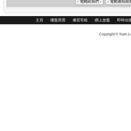
主頁
樓盤買賣
優質筍租
網上放盤
即時估
Copyright © Yuen Lo