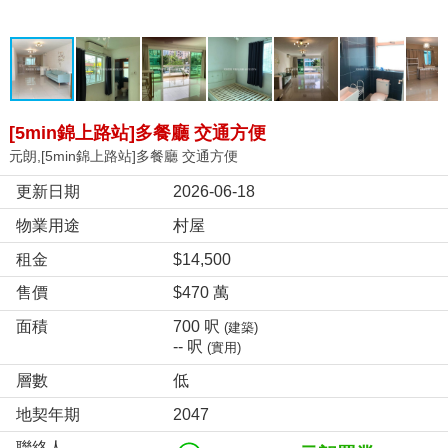
[5min錦上路站]多餐廳 交通方便
元朗,[5min錦上路站]多餐廳 交通方便
更新日期
2026-06-18
物業用途
村屋
租金
$14,500
售價
$470 萬
面積
700 呎
(建築)
-- 呎
(實用)
層數
低
地契年期
2047
聯絡人