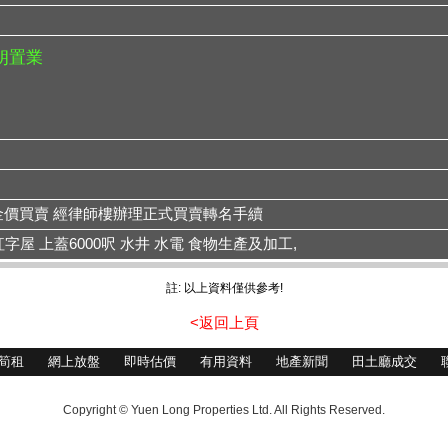
元朗置業
金價買賣 經律師樓辦理正式買賣轉名手續
間紅字屋 上蓋6000呎 水井 水電 食物生產及加工,
註: 以上資料僅供參考!
<返回上頁
筍租
網上放盤
即時估價
有用資料
地產新聞
田土廳成交
Copyright © Yuen Long Properties Ltd. All Rights Reserved.