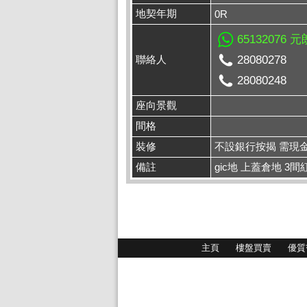
地契年期
0R
65132076 
聯絡人
28080278
28080248
座向景觀
間格
裝修
不設銀行按揭 需現
備註
gic地 上蓋倉地 3
主頁
樓盤買賣
優質