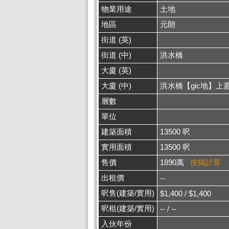
物業用途
土地
地區
元朗
街道 (英)
街道 (中)
洪水橋
大廈 (英)
大廈 (中)
洪水橋【gic地】上蓋
層數
單位
建築面積
13500 呎
實用面積
13500 呎
售價
1890萬
按揭計算
出租價
--
呎售(建築/實用)
$1,400 / $1,400
呎租(建築/實用)
-- / --
入伙年份