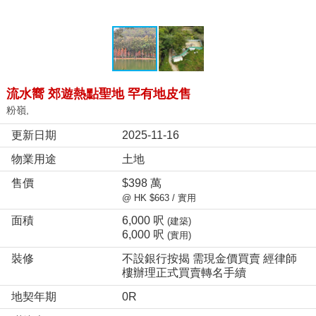
流水嚮 郊遊熱點聖地 罕有地皮售
粉嶺,
更新日期
2025-11-16
物業用途
土地
售價
$398 萬
@ HK $663 / 實用
面積
6,000 呎
(建築)
6,000 呎
(實用)
裝修
不設銀行按揭 需現金價買賣 經律師
樓辦理正式買賣轉名手續
地契年期
0R