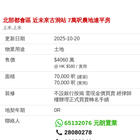
北部都會區 近未來古洞站 7萬呎農地連平房
上水,上水
更新日期
2025-10-20
物業用途
土地
售價
$4060 萬
@ HK $580 / 實用
面積
70,000 呎
(建築)
70,000 呎
(實用)
裝修
不設銀行按揭 需現金價買賣 經律師
樓辦理正式買賣轉名手續
地契年期
0R
聯絡人
65132076 元朗置業
28080278