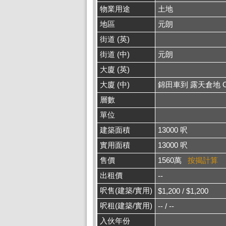
物業用途
土地
地區
元朗
街道 (英)
街道 (中)
元朗
大廈 (英)
大廈 (中)
錦田車到 露天倉地 
層數
單位
建築面積
13000 呎
實用面積
13000 呎
售價
1560萬
按揭計算
出租價
--
呎售(建築/實用)
$1,200 / $1,200
呎租(建築/實用)
-- / --
入伙年份