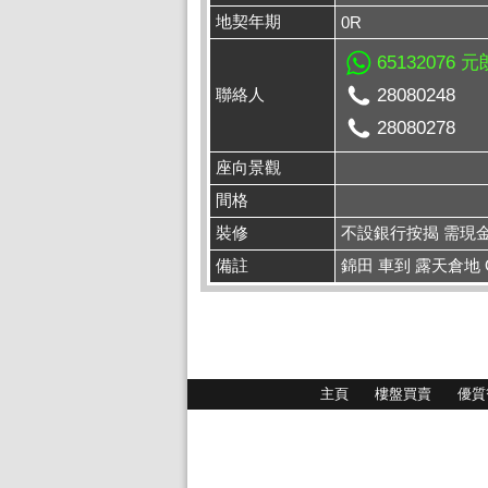
地契年期
0R
65132076 
聯絡人
28080248
28080278
座向景觀
間格
裝修
不設銀行按揭 需現
備註
錦田 車到 露天倉地 OS
主頁
樓盤買賣
優質