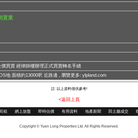
元朗置業
金價買賣 經律師樓辦理正式買賣轉名手續
地 面積約13000呎 近路邊 , 瀏覽更多: ylpland.com
註: 以上資料僅供參考!
<返回上頁
筍租
網上放盤
即時估價
有用資料
地產新聞
田土廳成交
Copyright © Yuen Long Properties Ltd. All Rights Reserved.