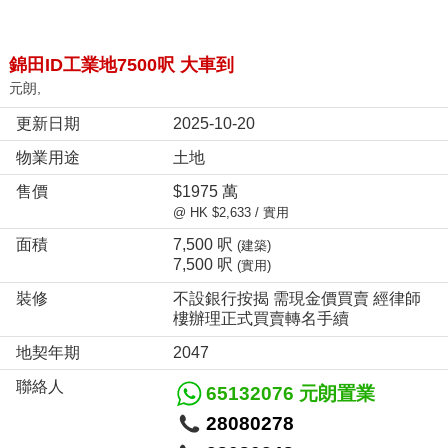
錦田ID工業地7500呎 大車到
元朗,
更新日期
2025-10-20
物業用途
土地
售價
$1975 萬
@ HK $2,633 / 實用
面積
7,500 呎
(建築)
7,500 呎
(實用)
裝修
不設銀行按揭 需現金價買賣 經律師
樓辦理正式買賣轉名手續
地契年期
2047
聯絡人
65132076 元朗置業
28080278