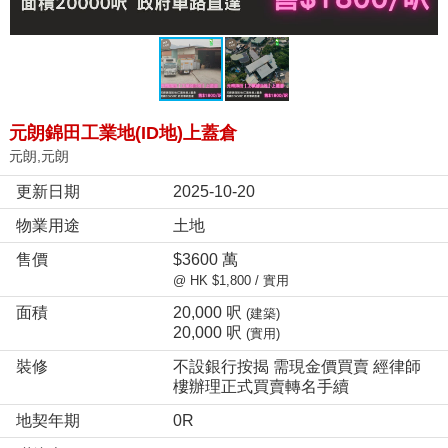
元朗錦田工業地(ID地)上蓋倉
元朗,元朗
更新日期
2025-10-20
物業用途
土地
售價
$3600 萬
@ HK $1,800 / 實用
面積
20,000 呎
(建築)
20,000 呎
(實用)
裝修
不設銀行按揭 需現金價買賣 經律師
樓辦理正式買賣轉名手續
地契年期
0R