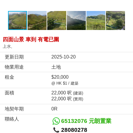
四面山景 車到 有電已圍
上水,
更新日期
2025-10-20
物業用途
土地
租金
$20,000
@ HK $1 / 建築
面積
22,000 呎
(建築)
22,000 呎
(實用)
地契年期
0R
聯絡人
65132076 元朗置業
28080278