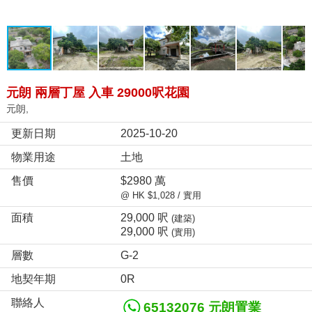
元朗 兩層丁屋 入車 29000呎花園
元朗,
更新日期
2025-10-20
物業用途
土地
售價
$2980 萬
@ HK $1,028 / 實用
面積
29,000 呎
(建築)
29,000 呎
(實用)
層數
G-2
地契年期
0R
聯絡人
65132076 元朗置業