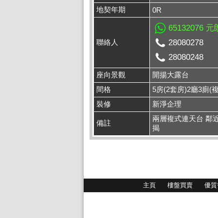
地契年期
0R
65132076 
聯絡人
28080278
28080248
座向景觀
開揚大露台
間格
5房(2套房)2廳3廁(
裝修
新淨企理
兩層複式連天台 鄰近
備註
揭
主頁
樓盤買賣
優質