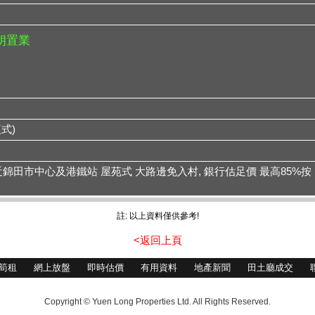
元朗置業
複式)
錦田市中心及港鐵站 屋苑式 大路邊免入村, 銀行估足價 最高85%按
註: 以上資料僅供參考!
<返回上頁
筍租
網上放盤
即時估價
有用資料
地產新聞
田土廳成交
Copyright © Yuen Long Properties Ltd. All Rights Reserved.