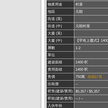
物業用途
村屋
地區
元朗
街道 (英)
街道 (中)
元朗村屋
大廈 (英)
大廈 (中)
【罕有上覆式】140
層數
1-2
單位
建築面積
1400 呎
實用面積
1400 呎
售價
750萬
按揭計算
出租價
--
呎售(建築/實用)
$5,357 / $5,357
呎租(建築/實用)
-- / --
入伙年份