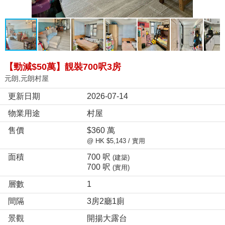
【勁減$50萬】靚裝700呎3房
元朗,元朗村屋
更新日期
2026-07-14
物業用途
村屋
售價
$360 萬
@ HK $5,143 / 實用
面積
700 呎
(建築)
700 呎
(實用)
層數
1
間隔
3房2廳1廁
景觀
開揚大露台