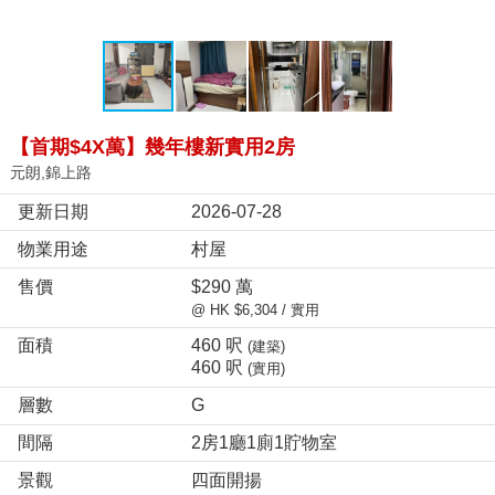
【首期$4X萬】幾年樓新實用2房
元朗,錦上路
更新日期
2026-07-28
物業用途
村屋
售價
$290 萬
@ HK $6,304 / 實用
面積
460 呎
(建築)
460 呎
(實用)
層數
G
間隔
2房1廳1廁1貯物室
景觀
四面開揚