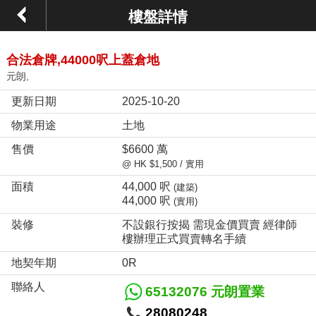
樓盤詳情
合法倉牌,44000呎上蓋倉地
元朗,
更新日期
2025-10-20
物業用途
土地
售價
$6600 萬
@ HK $1,500 / 實用
面積
44,000 呎
(建築)
44,000 呎
(實用)
裝修
不設銀行按揭 需現金價買賣 經律師
樓辦理正式買賣轉名手續
地契年期
0R
聯絡人
65132076 元朗置業
28080248