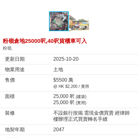
粉嶺倉地25000呎,40呎貨櫃車可入
粉嶺,
更新日期
2025-10-20
物業用途
土地
售價
$5500 萬
@ HK $2,200 / 實用
面積
25,000 呎
(建築)
25,000 呎
(實用)
裝修
不設銀行按揭 需現金價買賣 經律師
樓辦理正式買賣轉名手續
地契年期
2047