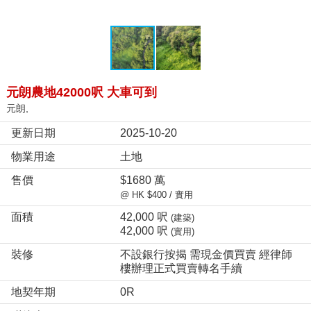
元朗農地42000呎 大車可到
元朗,
更新日期
2025-10-20
物業用途
土地
售價
$1680 萬
@ HK $400 / 實用
面積
42,000 呎
(建築)
42,000 呎
(實用)
裝修
不設銀行按揭 需現金價買賣 經律師
樓辦理正式買賣轉名手續
地契年期
0R