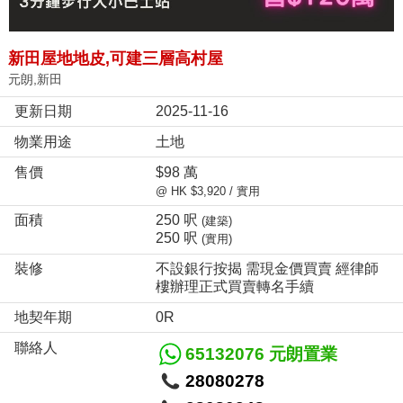
新田屋地地皮,可建三層高村屋
元朗,新田
更新日期
2025-11-16
物業用途
土地
售價
$98 萬
@ HK $3,920 / 實用
面積
250 呎
(建築)
250 呎
(實用)
裝修
不設銀行按揭 需現金價買賣 經律師
樓辦理正式買賣轉名手續
地契年期
0R
聯絡人
65132076 元朗置業
28080278