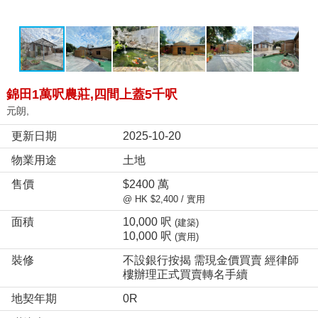
錦田1萬呎農莊,四間上蓋5千呎
元朗,
更新日期
2025-10-20
物業用途
土地
售價
$2400 萬
@ HK $2,400 / 實用
面積
10,000 呎
(建築)
10,000 呎
(實用)
裝修
不設銀行按揭 需現金價買賣 經律師
樓辦理正式買賣轉名手續
地契年期
0R