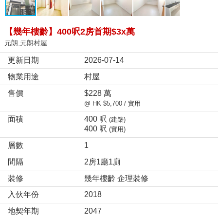
【幾年樓齡】400呎2房首期$3x萬
元朗,元朗村屋
更新日期
2026-07-14
物業用途
村屋
售價
$228 萬
@ HK $5,700 / 實用
面積
400 呎
(建築)
400 呎
(實用)
層數
1
間隔
2房1廳1廁
裝修
幾年樓齡 企理裝修
入伙年份
2018
地契年期
2047