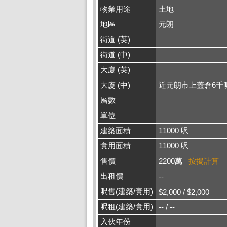
物業用途
土地
地區
元朗
街道 (英)
街道 (中)
大廈 (英)
大廈 (中)
近元朗市上蓋倉6千
層數
單位
建築面積
11000 呎
實用面積
11000 呎
售價
2200萬
按揭計算
出租價
--
呎售(建築/實用)
$2,000 / $2,000
呎租(建築/實用)
-- / --
入伙年份