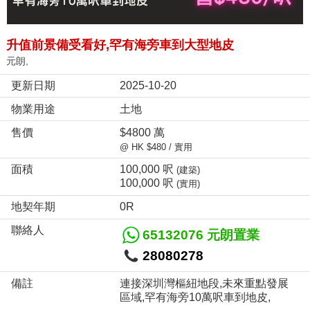
升值前景備受看好,罕有海旁車到大型地皮
元朗,
更新日期
2025-10-20
物業用途
土地
售價
$4800 萬
@ HK $480 / 實用
面積
100,000 呎
(建築)
100,000 呎
(實用)
地契年期
0R
聯絡人
65132076 元朗置業
28080278
備註
連接深圳灣樞紐地段,未來重點發展
區域,罕有海旁10萬呎車到地皮,