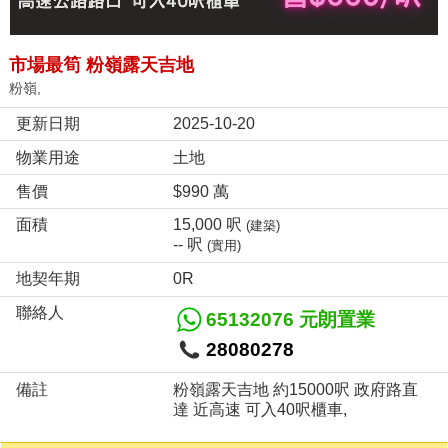
市場最筍 粉嶺露天吉地
粉嶺,
更新日期
2025-10-20
物業用途
土地
售價
$990 萬
面積
15,000 呎
(建築)
-- 呎
(實用)
地契年期
0R
聯絡人
65132076 元朗置業
28080278
備註
粉嶺露天吉地 約15000呎 政府路直
達 近高速 可入40呎櫃車,