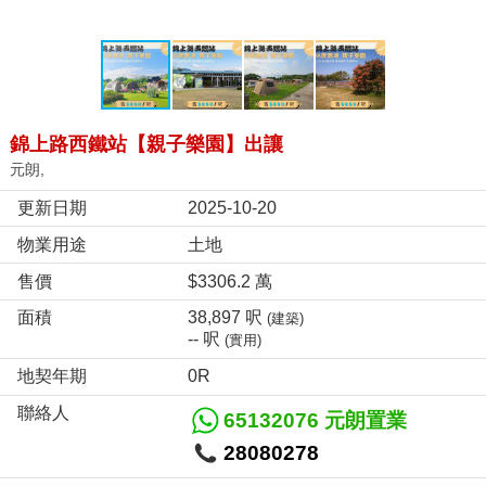
錦上路西鐵站【親子樂園】出讓
元朗,
更新日期
2025-10-20
物業用途
土地
售價
$3306.2 萬
面積
38,897 呎
(建築)
-- 呎
(實用)
地契年期
0R
聯絡人
65132076 元朗置業
28080278