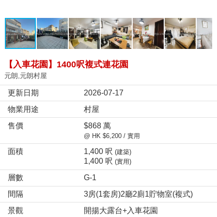
【入車花園】1400呎複式連花園
元朗,元朗村屋
更新日期
2026-07-17
物業用途
村屋
售價
$868 萬
@ HK $6,200 / 實用
面積
1,400 呎
(建築)
1,400 呎
(實用)
層數
G-1
間隔
3房(1套房)2廳2廁1貯物室(複式)
景觀
開揚大露台+入車花園