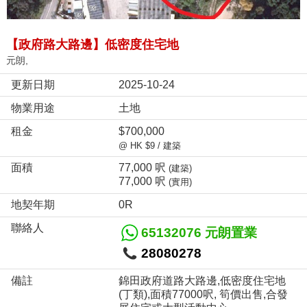
【政府路大路邊】低密度住宅地
元朗,
更新日期
2025-10-24
物業用途
土地
租金
$700,000
@ HK $9 / 建築
面積
77,000 呎
(建築)
77,000 呎
(實用)
地契年期
0R
聯絡人
65132076 元朗置業
28080278
備註
錦田政府道路大路邊,低密度住宅地
(丁類),面積77000呎, 筍價出售,合發