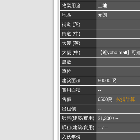
物業用途
土地
地區
元朗
街道 (英)
街道 (中)
大廈 (英)
大廈 (中)
【近yoho mall】
層數
單位
建築面積
50000 呎
實用面積
--
售價
6500萬
按揭計算
出租價
--
呎售(建築/實用)
$1,300 / --
呎租(建築/實用)
-- / --
入伙年份