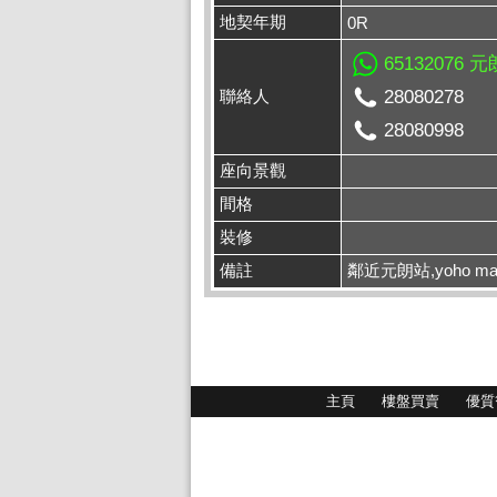
地契年期
0R
65132076 
聯絡人
28080278
28080998
座向景觀
間格
裝修
備註
鄰近元朗站,yoho m
主頁
樓盤買賣
優質