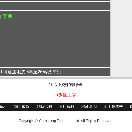
元朗置業
all,可建屋地皮,5萬至26萬呎,車到,
註: 以上資料僅供參考!
<返回上頁
筍租
網上放盤
即時估價
有用資料
地產新聞
田土廳成交
Copyright © Yuen Long Properties Ltd. All Rights Reserved.