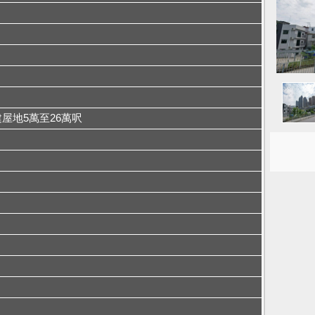
可建屋地5萬至26萬呎