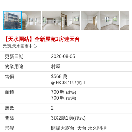
【天水圍站】全新屋苑3房連天台
元朗,天水圍市中心
更新日期
2026-08-05
物業用途
村屋
售價
$568 萬
@ HK $8,114 / 實用
面積
700 呎
(建築)
700 呎
(實用)
層數
2
間隔
3房2廳1廁(複式)
景觀
開揚大露台+天台 永久開揚