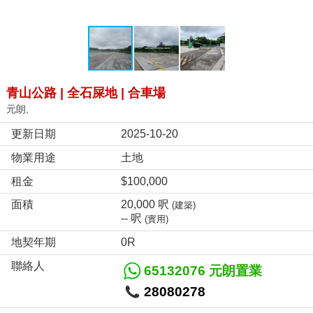
青山公路 | 全石屎地 | 合車場
元朗,
更新日期
2025-10-20
物業用途
土地
租金
$100,000
面積
20,000 呎
(建築)
-- 呎
(實用)
地契年期
0R
聯絡人
65132076 元朗置業
28080278