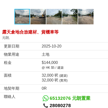
露天倉地合放建材、貨櫃車等
元朗,
更新日期
2025-10-20
物業用途
土地
租金
$144,000
@ HK $5 / 建築
面積
32,000 呎
(建築)
32,000 呎
(實用)
地契年期
0R
聯絡人
65132076 元朗置業
28080278