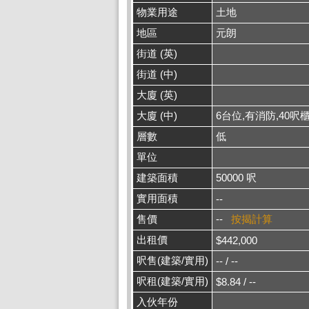
物業用途
土地
地區
元朗
街道 (英)
街道 (中)
大廈 (英)
大廈 (中)
6台位,有消防,40呎
層數
低
單位
建築面積
50000 呎
實用面積
--
售價
--
按揭計算
出租價
$442,000
呎售(建築/實用)
-- / --
呎租(建築/實用)
$8.84 / --
入伙年份