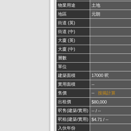
物業用途
土地
地區
元朗
街道 (英)
街道 (中)
大廈 (英)
大廈 (中)
層數
單位
建築面積
17000 呎
實用面積
--
售價
--
按揭計算
出租價
$80,000
呎售(建築/實用)
-- / --
呎租(建築/實用)
$4.71 / --
入伙年份