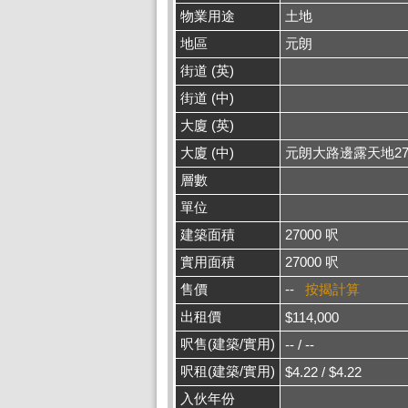
物業用途
土地
地區
元朗
街道 (英)
街道 (中)
大廈 (英)
大廈 (中)
元朗大路邊露天地27
層數
單位
建築面積
27000 呎
實用面積
27000 呎
售價
--
按揭計算
出租價
$114,000
呎售(建築/實用)
-- / --
呎租(建築/實用)
$4.22 / $4.22
入伙年份