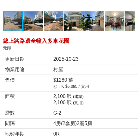
錦上路路邊全幢入多車花園
元朗,
更新日期
2025-10-23
物業用途
村屋
售價
$1280 萬
@ HK $6,095 / 實用
面積
2,100 呎
(建築)
2,100 呎
(實用)
層數
G-2
間隔
4房(2套房)2廳5廁
地契年期
0R