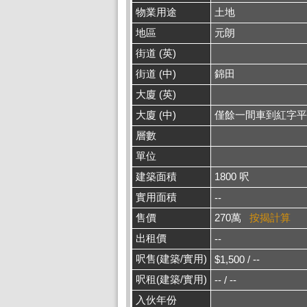
物業用途
土地
地區
元朗
街道 (英)
街道 (中)
錦田
大廈 (英)
大廈 (中)
僅餘一間車到紅字平
層數
單位
建築面積
1800 呎
實用面積
--
售價
270萬
按揭計算
出租價
--
呎售(建築/實用)
$1,500 / --
呎租(建築/實用)
-- / --
入伙年份