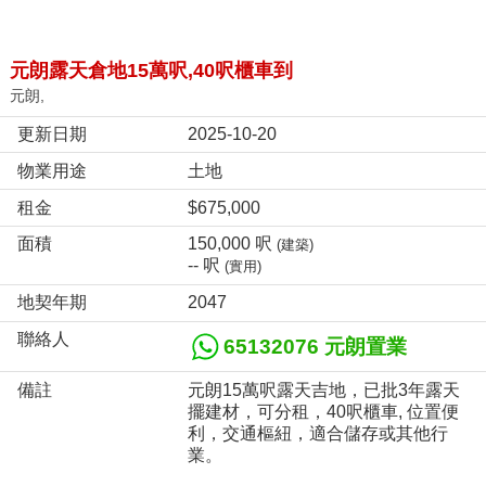
元朗露天倉地15萬呎,40呎櫃車到
元朗,
更新日期
2025-10-20
物業用途
土地
租金
$675,000
面積
150,000 呎
(建築)
-- 呎
(實用)
地契年期
2047
聯絡人
65132076 元朗置業
備註
元朗15萬呎露天吉地，已批3年露天
擺建材，可分租，40呎櫃車, 位置便
利，交通樞紐，適合儲存或其他行
業。