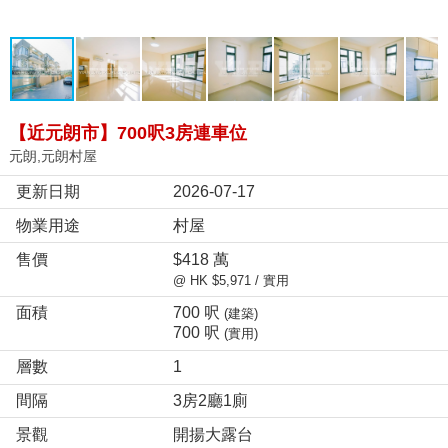
【近元朗市】700呎3房連車位
元朗,元朗村屋
更新日期
2026-07-17
物業用途
村屋
售價
$418 萬
@ HK $5,971 / 實用
面積
700 呎
(建築)
700 呎
(實用)
層數
1
間隔
3房2廳1廁
景觀
開揚大露台