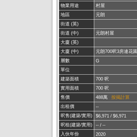
物業用途
村屋
地區
元朗
街道 (英)
街道 (中)
元朗村屋
大廈 (英)
大廈 (中)
元朗700呎3房連花
層數
G
單位
建築面積
700 呎
實用面積
700 呎
售價
488萬
按揭計算
出租價
--
呎售(建築/實用)
$6,971 / $6,971
呎租(建築/實用)
-- / --
入伙年份
2020