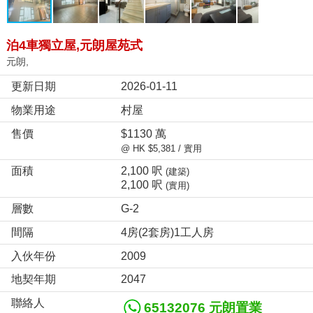
泊4車獨立屋,元朗屋苑式
元朗,
更新日期
2026-01-11
物業用途
村屋
售價
$1130 萬
@ HK $5,381 / 實用
面積
2,100 呎
(建築)
2,100 呎
(實用)
層數
G-2
間隔
4房(2套房)1工人房
入伙年份
2009
地契年期
2047
聯絡人
65132076 元朗置業